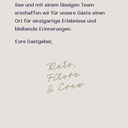
See und mit einem lässigen Team
erschaffen wir für unsere Gäste einen
Ort für einzigartige Erlebnisse und
bleibende Erinnerungen.
Eure Gastgeber,
,
o
t
e
R
e
r
o
t
F
i
w
e
r
C
&