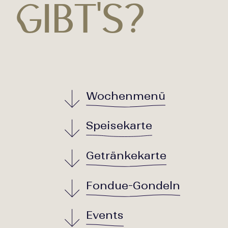
g
I
B
T
'
S
?
Wochenmenü
Speisekarte
Getränkekarte
Fondue-Gondeln
Events