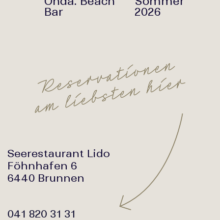
Onda. Beach
Sommer
Bar
2026
n
e
n
o
i
t
a
v
r
e
r
s
e
e
i
R
h
n
e
t
s
b
e
i
l
m
a
Seerestaurant Lido
Föhnhafen 6
6440 Brunnen
041 820 31 31