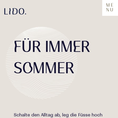
M
e
NU
f
Ü
R
I
M
M
e
R
S
o
M
M
E
R
Schalte den Alltag ab, leg die Füsse hoch