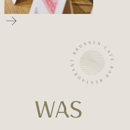
W
a
S