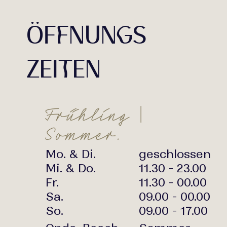
Ö
F
f
N
U
N
g
S
Z
E
I
t
E
N
F
ü
h
l
i
n
g
|
S
o
m
m
e
r
.
Mo. & Di.
geschlossen
Mi. & Do.
11.30 - 23.00
Fr.
11.30 - 00.00
Sa.
09.00 - 00.00
So.
09.00 - 17.00